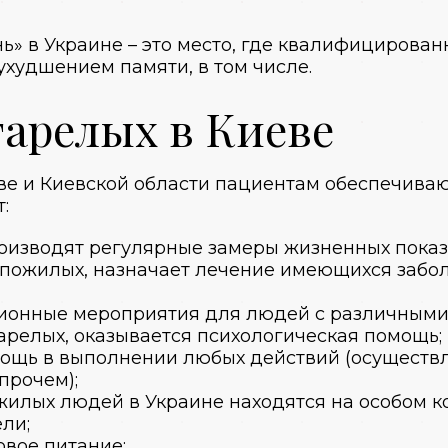
ь» в
Украине
– это место, где квалифицирова
 ухудшением памяти, в том числе.
тарелых в Киеве
ве
и
Киевской области
пациентам обеспечиваю
:
роизводят регулярные замеры жизненных показ
 пожилых
, назначает лечение имеющихся забо
ионные мероприятия для людей с различными
тарелых
, оказывается психологическая помощь;
мощь в выполнении любых действий (осуществ
прочем);
жилых людей в Украине
находятся на особом к
ли;
овое питание;