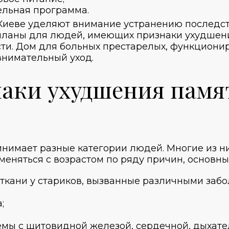
ельная программа.
Киеве
уделяют внимание устранению последст
планы для людей, имеющих признаки ухудшен
ти.
Дом для больных престарелых
, функциони
внимательный уход.
аки ухудшения памя
нимает разные категории людей. Многие из н
еняться с возрастом по ряду причин, основные
ткани у стариков, вызванные различными заб
;
емы с щитовидной железой, сердечной, дыхате