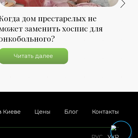
Когда дом престарелых не
Ес
может заменить хоспис для
па
онкобольного?
хо
Читать далее
в Киеве
Цены
Блог
Контакты
РУС
УКР