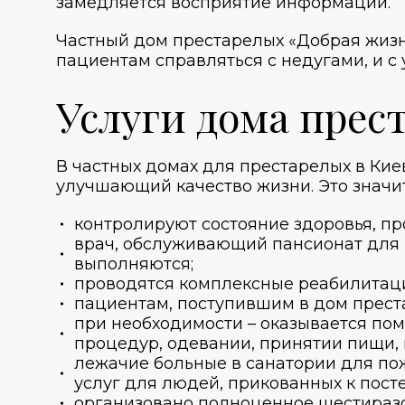
замедляется восприятие информации.
Частный дом престарелых
«Добрая жизн
пациентам справляться с недугами, и
с
Услуги дома прес
В частных
домах для престарелых
в
Кие
улучшающий качество жизни. Это значит
контролируют состояние здоровья, п
врач, обслуживающий
пансионат для
выполняются;
проводятся комплексные реабилитац
пациентам, поступившим
в дом прес
при необходимости – оказывается по
процедур, одевании, принятии пищи, 
лежачие больные в
санатории для по
услуг для людей, прикованных к посте
организовано полноценное шестираз