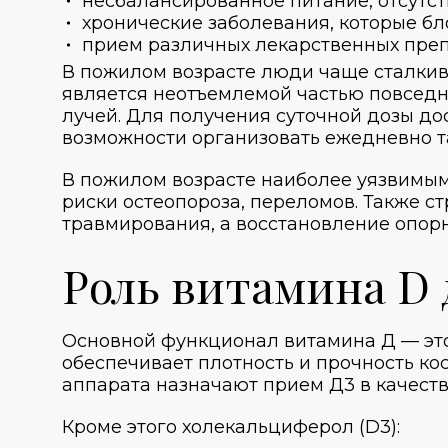
несбалансированное питание, отсутст
хронические заболевания, которые б
прием различных лекарственных преп
В пожилом возрасте люди чаще сталки
является неотъемлемой частью повседн
лучей. Для получения суточной дозы дост
возможности организовать ежедневно т
В пожилом возрасте наиболее уязвимым
риски остеопороза, переломов. Также 
травмирования, а восстановление опор
Роль витамина D 
Основной функционал витамина Д — это
обеспечивает плотность и прочность ко
аппарата назначают прием Д3 в качеств
Кроме этого холекальциферол (D3):