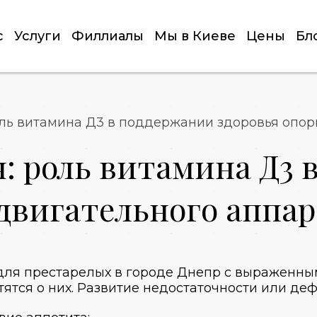
с
Услуги
Филлиалы
Мы в Киеве
Цены
Бл
ль витамина Д3 в поддержании здоровья опор
: роль витамина Д3 
двигательного аппар
для престарелых в городе Днепр с выраженны
отятся о них. Развитие недостаточности или де