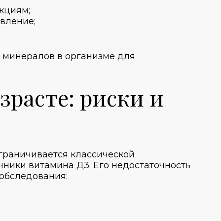
кциям;
вление;
 минералов в организме для
расте: риски и
граничивается классической
ники витамина Д3. Его недостаточность
 обследования: