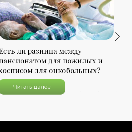
Есть ли разница между
Ка
пансионатом для пожилых и
па
хосписом для онкобольных?
об
Читать далее