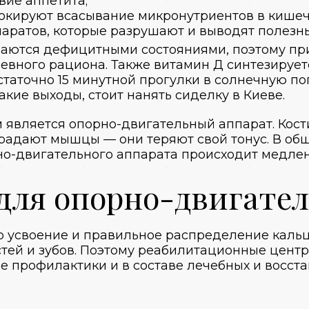
вие аппетита;
локируют всасывание микронутриентов в кишеч
аратов, которые разрушают и выводят полезны
ваются дефицитными состояниями, поэтому п
евного рациона. Также витамин Д синтезируе
аточно 15 минутной прогулки в солнечную погод
акие выходы, стоит
нанять сиделку в Киеве
.
 является опорно-двигательный аппарат. Кост
страдают мышцы — они теряют свой тонус. В о
но-двигательного аппарата происходит медлен
для опорно-двигател
 усвоение и правильное распределение кальц
стей и зубов. Поэтому реабилитационные цент
е профилактики и в составе лечебных и восст