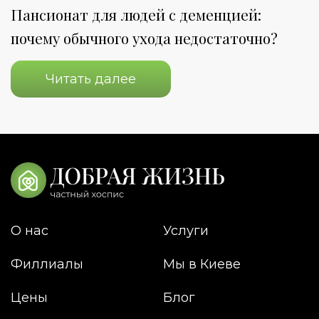
Пансионат для людей с деменцией:
П
почему обычного ухода недостаточно?
о
Читать далее
О нас
Услуги
Филлиалы
Мы в Киеве
Цены
Блог