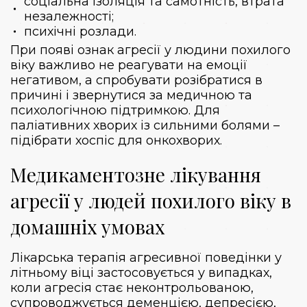
соціальна ізоляція та самотність, втрата
незалежності;
психічні розлади.
При появі ознак агресії у людини похилого
віку важливо не реагувати на емоції
негативом, а спробувати розібратися в
причині і звернутися за медичною та
психологічною підтримкою. Для
паліативних хворих із сильними болями –
підібрати
хоспіс для онкохворих
.
Медикаментозне лікування
агресії у людей похилого віку в
домашніх умовах
Лікарська терапія агресивної поведінки у
літньому віці застосовується у випадках,
коли агресія стає неконтрольованою,
супроводжується деменцією, депресією,