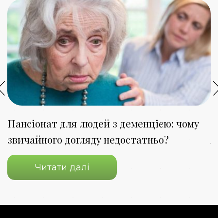
Пансіонат для людей з деменцією: чому
П
звичайного догляду недостатньо?
я
Читати далі