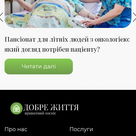
Пансіонат для літніх людей з онкологією:
К
який догляд потрібен пацієнту?
з
Читати далі
Про нас
Послуги