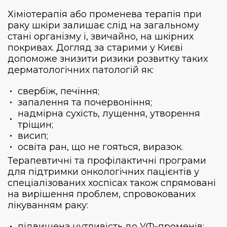
Хіміотерапія або променева терапія при
раку шкіри залишає слід на загальному
стані організму і, звичайно, на шкірних
покривах.
Догляд за старими у Києві
допоможе знизити ризики розвитку таких
дерматологічних патологій як:
свербіж, печіння;
запалення та почервоніння;
надмірна сухість, лущення, утворення
тріщин;
висип;
освіта ран, що не гояться, виразок.
Терапевтичні та профілактичні програми
для підтримки онкологічних пацієнтів у
спеціалізованих хоспісах також спрямовані
на вирішення проблем, спровокованих
лікуванням раку:
підвищена чутливість до УФ-променів;