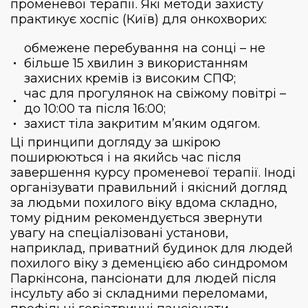
променевої терапії. Які методи захисту
практикує
хоспіс (Київ) для онкохворих
:
обмежене перебування на сонці – не
більше 15 хвилин з використанням
захисних кремів із високим СПФ;
час для прогулянок на свіжому повітрі –
до 10:00 та після 16:00;
захист тіла закритим м’яким одягом.
Ці принципи догляду за шкірою
поширюються і на якийсь час після
завершення курсу променевої терапії. Іноді
організувати правильний і якісний догляд
за людьми похилого віку вдома складно,
тому рідним рекомендується звернути
увагу на спеціалізовані установи,
наприклад,
приватний будинок для людей
похилого віку з деменцією
або синдромом
Паркінсона, пансіонати для людей після
інсульту або зі складними переломами,