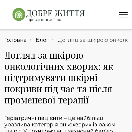
Головна
Блог
Догляд за шкірою онкологі
Догляд за шкірою
онкологічних хворих: як
підтримувати шкірні
покриви під час та після
променевої терапії
Геріатричні пацієнти – це найбільш
уразлива категорія онкохворих із раком
шкіри. У похилому віці захисний бар’єр