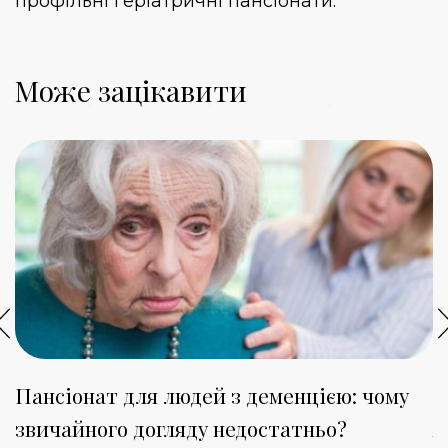
профільні геріатричні пансіонати.
Може зацікавити
Пансіонат для людей з деменцією: чому
П
звичайного догляду недостатньо?
я