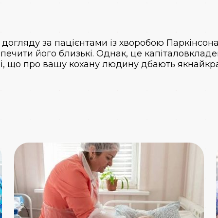
і догляду за пацієнтами із хворобою Паркінсона
зпечити його близькі. Однак, це капіталовклад
і, що про вашу кохану людину дбають якнайкр