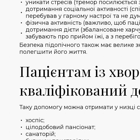
уникати стресів (тремор посилюється з
дотримання соціальної активності (сп
перебував у гарному настрої та не ду
фізична активність (важливо, щоб пац
дотримання дієти (збалансоване харчу
забувають про прийом їжі, а з перебіг
Безпека підопічного також має велике з
полегшити його життя.
Пацієнтам із хво
кваліфікований д
Таку допомогу можна отримати у низці с
хоспіс
;
цілодобовий пансіонат;
санаторій;