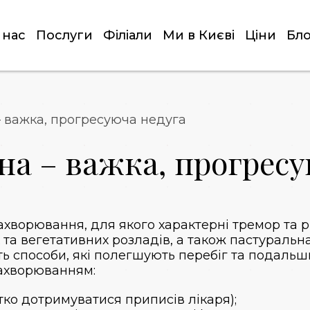
 нас
Послуги
Філіали
Ми в Києві
Ціни
Бло
– важка, прогресуюча недуга
на – важка, прогресу
ворювання, для якого характерні тремор та ригі
та вегетативних розладів, а також пастуральна
ь способи, які полегшують перебіг та подальш
захворюванням:
ітко дотримуватися приписів лікаря);