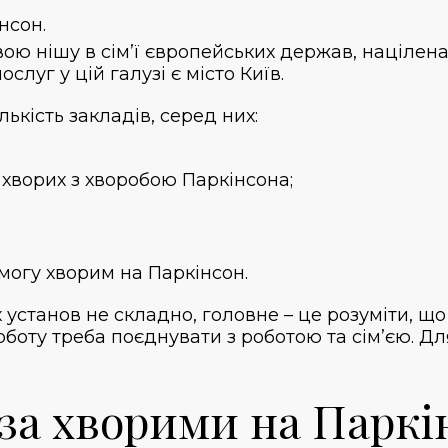
нсон.
свою нішу в сім’ї європейських держав, націлен
слуг у цій галузі є місто Київ.
лькість закладів, серед них:
хворих з хворобою Паркінсона;
могу хворим на Паркінсон.
 установ не складно, головне – це розуміти, щ
боту треба поєднувати з роботою та сім’єю. Д
 за хворими на Паркі