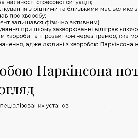
а наявності стресової ситуації);
ілкування з рідними та близькими має велике 
мав про хворобу;
ієнт залишався фізично активним);
вання при цьому захворюванні відіграє ключов
ом хвороби та її розвитком через тремор, їжа мо
начення, адже людині з хворобою Паркінсона н
робою Паркінсона по
огляд
пеціалізованих установ: