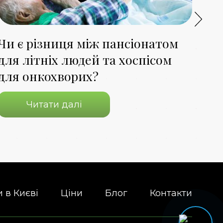
Чи є різниця між пансіонатом
Як
для літніх людей та хоспісом
ме
для онкохворих?
лю
Читати далі
 в Києві
Ціни
Блог
Контакти