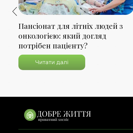
я,
Пансіонат для літніх людей з
онкологією: який догляд
потрібен пацієнту?
Читати далі