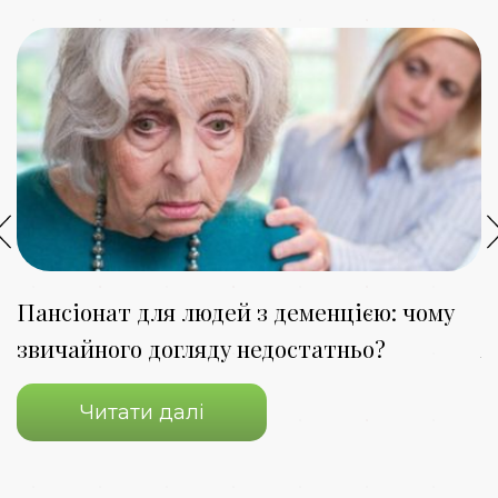
Пансіонат для людей з деменцією: чому
П
звичайного догляду недостатньо?
я
Читати далі