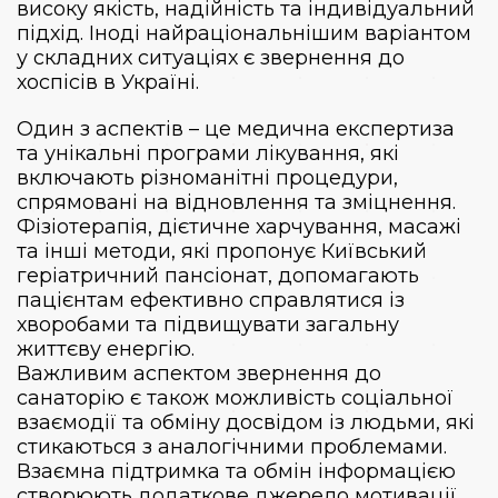
високу якість, надійність та індивідуальний
підхід. Іноді найраціональнішим варіантом
у складних ситуаціях є звернення до
хоспісів в Україні
.
Один з аспектів – це медична експертиза
та унікальні програми лікування, які
включають різноманітні процедури,
спрямовані на відновлення та зміцнення.
Фізіотерапія, дієтичне харчування, масажі
та інші методи, які пропонує
Київський
геріатричний пансіонат
, допомагають
пацієнтам ефективно справлятися із
хворобами та підвищувати загальну
життєву енергію.
Важливим аспектом звернення до
санаторію є також можливість соціальної
взаємодії та обміну досвідом із людьми, які
стикаються з аналогічними проблемами.
Взаємна підтримка та обмін інформацією
створюють додаткове джерело мотивації