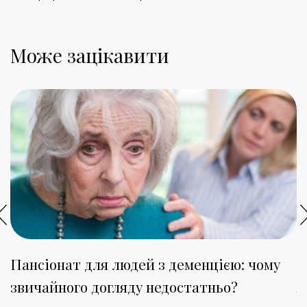
Може зацікавити
Пансіонат для людей з деменцією: чому
П
звичайного догляду недостатньо?
я