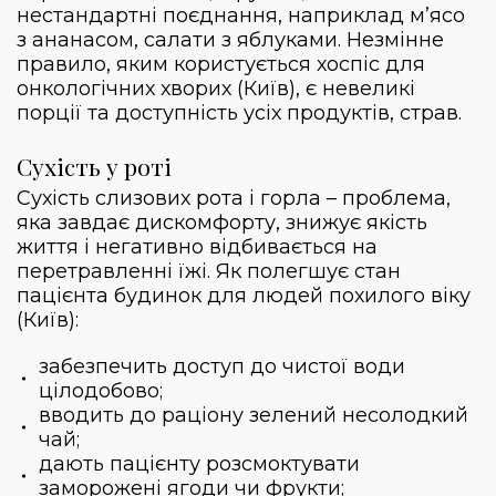
нестандартні поєднання, наприклад м’ясо
з ананасом, салати з яблуками. Незмінне
правило, яким користується хоспіс для
онкологічних хворих (Київ), є невеликі
порції та доступність усіх продуктів, страв.
Сухість у роті
Сухість слизових рота і горла – проблема,
яка завдає дискомфорту, знижує якість
життя і негативно відбивається на
перетравленні їжі. Як полегшує стан
пацієнта
будинок для людей похилого віку
(Київ)
:
забезпечить доступ до чистої води
цілодобово;
вводить до раціону зелений несолодкий
чай;
дають пацієнту розсмоктувати
заморожені ягоди чи фрукти;