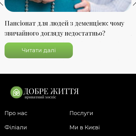
Пансіонат для людей з деменцією: чому
П
звичайного догляду недостатньо?
я
Читати далі
Про нас
Послуги
Філіали
Ми в Києві