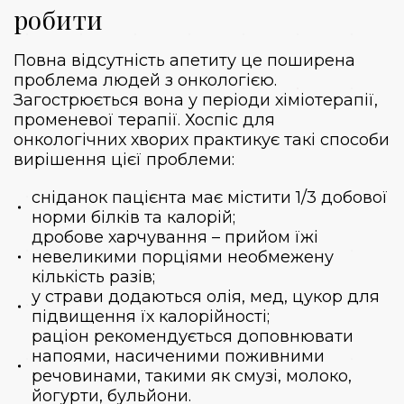
робити
Повна відсутність апетиту це поширена
проблема людей з онкологією.
Загострюється вона у періоди хіміотерапії,
променевої терапії. Хоспіс для
онкологічних хворих практикує такі способи
вирішення цієї проблеми:
сніданок пацієнта має містити 1/3 добової
норми білків та калорій;
дробове харчування – прийом їжі
невеликими порціями необмежену
кількість разів;
у страви додаються олія, мед, цукор для
підвищення їх калорійності;
раціон рекомендується доповнювати
напоями, насиченими поживними
речовинами, такими як смузі, молоко,
йогурти, бульйони.