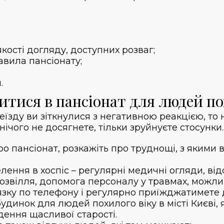
ості догляду, доступних розваг;
авила пансіонату;
.
итися в пансіонат для людей по
їзду ви зіткнулися з негативною реакцією, то
нічого не досягнете, тільки зруйнуєте стосунки.
ро пансіонат, розкажіть про труднощі, з якими 
лення в хоспіс – регулярні медичні огляди, відс
 дозвілля, допомога персоналу у травмах, можли
’язку по телефону і регулярно приїжджатимете 
будинок для людей похилого віку в місті Києві
,
дення щасливої старості.