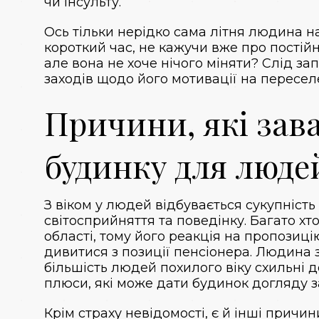
чи інсульту.
Ось тільки нерідко сама літня людина н
короткий час, не кажучи вже про постійн
але вона не хоче нічого міняти? Слід за
заходів щодо його мотивації на пересел
Причини, які зав
будинку для людей
З віком у людей відбувається сукупність 
світосприйняття та поведінку. Багато хто
області, тому його реакція на пропозиц
дивитися з позиції пенсіонера. Людина з
більшість людей похилого віку схильні 
плюси, які може дати будинок догляду з
Крім страху невідомості, є й інші причи