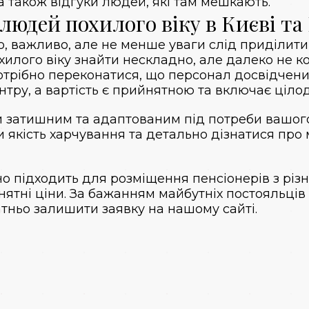
 а також відгуки людей, які там мешкають.
людей похилого віку в Києві та
о, важливо, але не менше уваги слід приділит
охилого віку знайти нескладно, але далеко не к
Потрібно переконатися, що персонал досвідчени
нтру, а вартість є прийнятною та включає ціло
ти затишним та адаптованим під потреби вашог
 якість харчування та детально дізнатися про 
но підходить для розміщення пенсіонерів з рі
ятні ціни. За бажанням майбутніх постояльців т
атньо залишити заявку на нашому сайті.