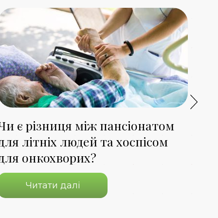
Чи є різниця між пансіонатом
Як
для літніх людей та хоспісом
ме
для онкохворих?
лю
Читати далі