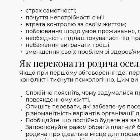
страх самотності;
почуття непотрібності сім’ї;
втрата контролю за своїм життям;
побоювання щодо умов проживання, як
необхідність підлаштовуватися під пр
небажання витрачати гроші;
зменшення своїх проблем зі здоров’ям
Як переконати родича осел
Якщо при першому обговоренні ідеї пере
конфлікт і тиснути психологічно. Цим ви 
Спокійно поясніть, чому задумалися п
повсякденному житті.
Опишіть переваги, які забезпечує посе
різноманітність варіантів організації
Пообіцяйте, що постійно будете на зв
Запропонуйте разом обрати платний
родича про ідеальне місце для прове