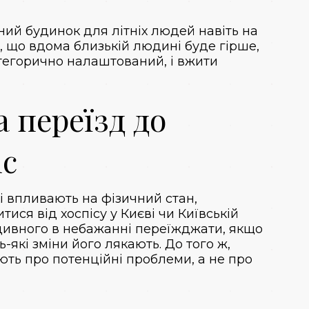
ний будинок для літніх людей навіть на
е, що вдома близькій людині буде гірше,
категорично налаштований, і вжити
 переїзд до
іс
кі впливають на фізичний стан,
тися від хоспісу у Києві чи Київській
 дивного в небажанні переїжджати, якщо
-які зміни його лякають. До того ж,
ють про потенційні проблеми, а не про