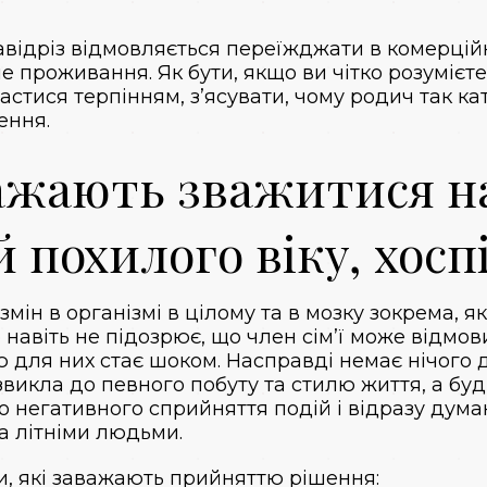
авідріз відмовляється переїжджати в комерцій
е проживання. Як бути, якщо ви чітко розумієт
пастися терпінням, з’ясувати, чому родич так 
ення.
ажають зважитися на
 похилого віку, хосп
змін в організмі в цілому та в мозку зокрема, я
 навіть не підозрює, що член сім’ї може відмови
ію для них стає шоком. Насправді немає нічого
викла до певного побуту та стилю життя, а будь
до негативного сприйняття подій і відразу дума
а літніми людьми.
ни, які заважають прийняттю рішення: