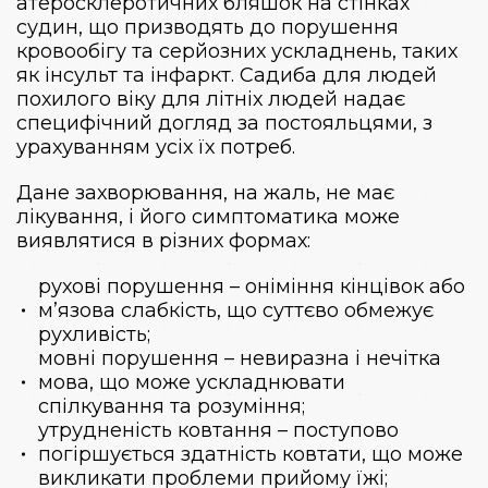
атеросклеротичних бляшок на стінках
судин, що призводять до порушення
кровообігу та серйозних ускладнень, таких
як інсульт та інфаркт. Садиба для людей
похилого віку для літніх людей надає
специфічний догляд за постояльцями, з
урахуванням усіх їх потреб.
Дане захворювання, на жаль, не має
лікування, і його симптоматика може
виявлятися в різних формах:
рухові порушення – оніміння кінцівок або
м’язова слабкість, що суттєво обмежує
рухливість;
мовні порушення – невиразна і нечітка
мова, що може ускладнювати
спілкування та розуміння;
утрудненість ковтання – поступово
погіршується здатність ковтати, що може
викликати проблеми прийому їжі;