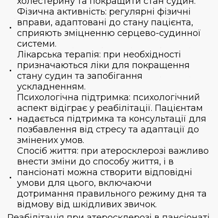
холестерину та покращити стан судин.
Фізична активність: регулярні фізичні
вправи, адаптовані до стану пацієнта,
сприяють зміцненню серцево-судинної
системи.
Лікарська терапія: при необхідності
призначаються ліки для покращення
стану судин та запобігання
ускладненням.
Психологічна підтримка: психологічний
аспект відіграє у реабілітації. Пацієнтам
надається підтримка та консультації для
позбавлення від стресу та адаптації до
змінених умов.
Спосіб життя: при атеросклерозі важливо
внести зміни до способу життя, і в
пансіонаті можна створити відповідні
умови для цього, включаючи
дотримання правильного режиму дня та
відмову від шкідливих звичок.
Реабілітація при атеросклерозі в пансіонаті