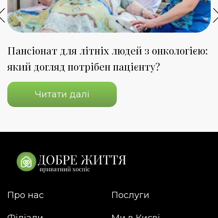
Пансіонат для літніх людей з онкологією:
К
який догляд потрібен пацієнту?
з
Читати далі
Про нас
Послуги