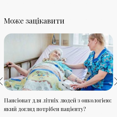
Може зацікавити
Пансіонат для літніх людей з онкологією:
К
який догляд потрібен пацієнту?
з