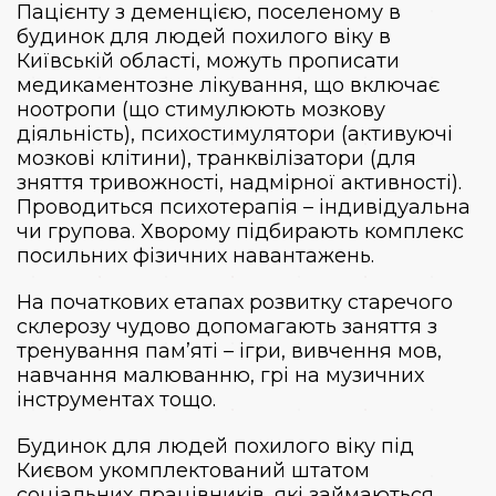
Пацієнту з деменцією, поселеному в
будинок для людей похилого віку в
Київській області, можуть прописати
медикаментозне лікування, що включає
ноотропи (що стимулюють мозкову
діяльність), психостимулятори (активуючі
мозкові клітини), транквілізатори (для
зняття тривожності, надмірної активності).
Проводиться психотерапія – індивідуальна
чи групова. Хворому підбирають комплекс
посильних фізичних навантажень.
На початкових етапах розвитку старечого
склерозу чудово допомагають заняття з
тренування пам’яті – ігри, вивчення мов,
навчання малюванню, грі на музичних
інструментах тощо.
Будинок для людей похилого віку під
Києвом укомплектований штатом
соціальних працівників, які займаються