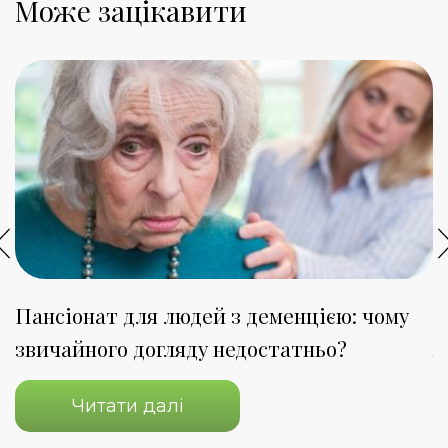
Може зацікавити
Пансіонат для людей з деменцією: чому
П
звичайного догляду недостатньо?
я
Читати далі