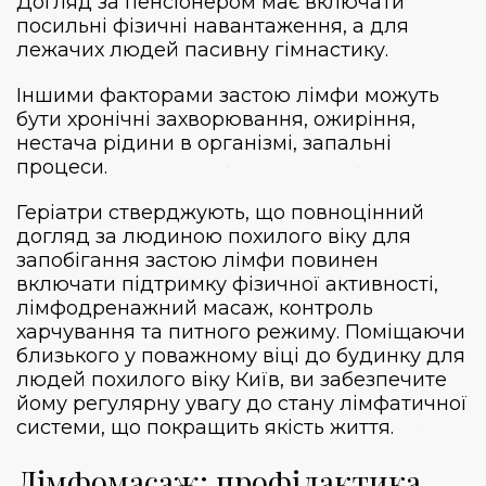
Догляд за пенсіонером має включати
посильні фізичні навантаження, а для
лежачих людей пасивну гімнастику.
Іншими факторами застою лімфи можуть
бути хронічні захворювання, ожиріння,
нестача рідини в організмі, запальні
процеси.
Геріатри стверджують, що повноцінний
догляд за людиною похилого віку для
запобігання застою лімфи повинен
включати підтримку фізичної активності,
лімфодренажний масаж, контроль
харчування та питного режиму. Поміщаючи
близького у поважному віці до
будинку для
людей похилого віку Київ
, ви забезпечите
йому регулярну увагу до стану лімфатичної
системи, що покращить якість життя.
Лімфомасаж: профілактика