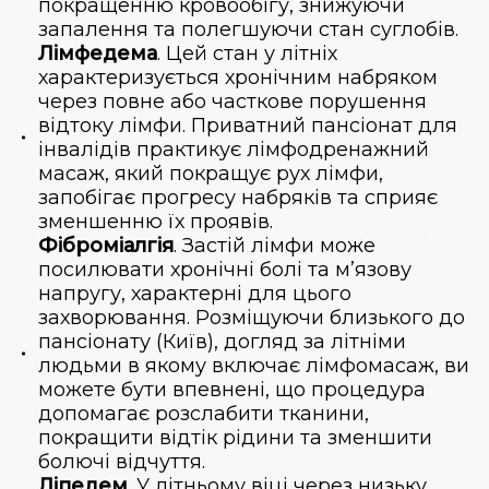
покращенню кровообігу, знижуючи
запалення та полегшуючи стан суглобів.
Лімфедема
. Цей стан у літніх
характеризується хронічним набряком
через повне або часткове порушення
відтоку лімфи. Приватний пансіонат для
інвалідів практикує лімфодренажний
масаж, який покращує рух лімфи,
запобігає прогресу набряків та сприяє
зменшенню їх проявів.
Фіброміалгія
. Застій лімфи може
посилювати хронічні болі та м’язову
напругу, характерні для цього
захворювання. Розміщуючи близького до
пансіонату (Київ), догляд за літніми
людьми в якому включає лімфомасаж, ви
можете бути впевнені, що процедура
допомагає розслабити тканини,
покращити відтік рідини та зменшити
болючі відчуття.
Ліпедем
. У літньому віці через низьку