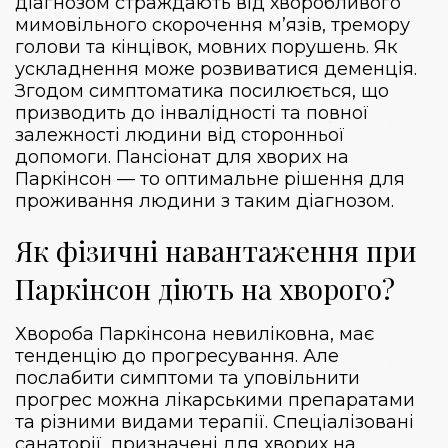
діагнозом страждають від хворобливого
мимовільного скорочення м’язів, тремору
голови та кінцівок, мовних порушень. Як
ускладнення може розвиватися деменція.
Згодом симптоматика посилюється, що
призводить до інвалідності та повної
залежності людини від сторонньої
допомоги. Пансіонат для хворих на
Паркінсон — то оптимальне рішення для
проживання людини з таким діагнозом.
Як фізичні навантаження при
Паркінсон діють на хворого?
Хвороба Паркінсона невиліковна, має
тенденцію до прогресування. Але
послабити симптоми та уповільнити
прогрес можна лікарськими препаратами
та різними видами терапії. Спеціалізовані
санаторії, призначені для хворих на