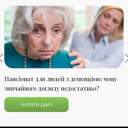
Пансіонат для людей з деменцією: чому
П
звичайного догляду недостатньо?
я
Читати далі