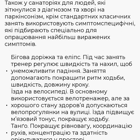
Також у санаторіях для людей, які
зіткнулися з діагнозом та хворі на
паркінсонізм, крім стандартних класичних
занять використовують симптомспецифічні,
які підбирають спеціально для
опрацювання найбільш виражених
симптомів.
Бігова доріжка та еліпс. Під час занять
тренер регулює швидкість та нахил, щоб
унеможливити падіння. Заняття
допомагають покращити ритм ходьби,
швидкість, довжину кроку.
Їзда на велосипеді. В основному
використовується велотренажер, але за
хорошого стану здоров’я допускаються
велопрогулянки на вулиці. Їзда підвищує
м’язовий тонус, покращує ходьбу.
Танґо. Покращує рівновагу, координацію
рухів, концентрацію та здатність
орієнтуватися у просторі.