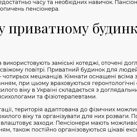
достатньо часу та необхідних навичок. Пансіо
копичень пенсіонера.
у приватному будинк
 використовують заміські котеджі, оточені до
 свіжому повітрі. Приватний будинок для люде
 – чотирьох мешканців. Кімнати оснащені всіма
нням, при цьому враховуються геронтологічні 
лого віку в Україні складається з доглядальни
психологами та фізіотерапевтами.
ітації, територія адаптована до фізичних можли
илого віку та організувати для них розваги. 
о влаштовує заходи. Пенсіонери мають можливі
ям, також постійно організовуються цікаві екск