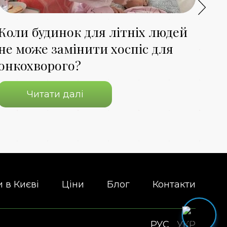
Коли будинок для літніх людей
Чи
не може замінити хоспіс для
дл
онкохворого?
дл
Читати далі
 в Києві
Ціни
Блог
Контакти
РУС
УКР