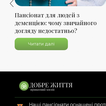
я,
Пансіонат для людей з
деменцією: чому звичайного
догляду недостатньо?
Читати далі
Наші пансіонати оснащені про