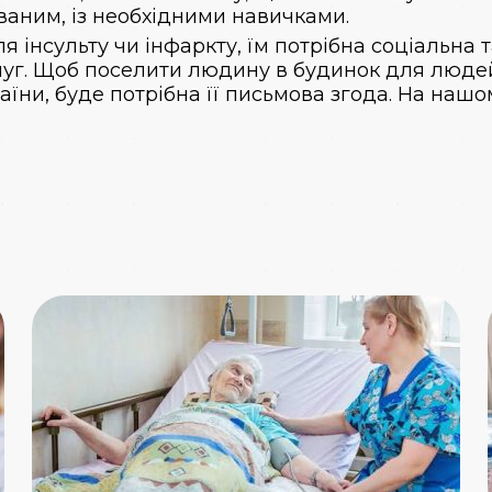
ваним, із необхідними навичками.
я інсульту чи інфаркту, їм потрібна соціальна 
уг. Щоб поселити людину в будинок для людей 
країни, буде потрібна її письмова згода. На на