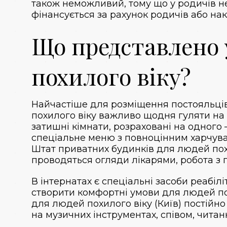
також неможливий, тому що у родичів не
фінансується за рахунок родичів або на
Що представлено 
похилого віку?
Найчастіше для розміщення постояльців
похилого віку важливо щодня гуляти на
затишні кімнати, розраховані на одного
спеціальне меню з повноцінним харчува
Штат приватних будинків для людей похи
проводяться огляди лікарями, робота з 
В інтернатах є спеціальні засоби реабіл
створити комфортні умови для людей пох
для людей похилого віку (Київ) постійн
на музичних інструментах, співом, читанн