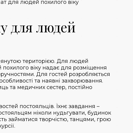
нат для людей похилого віку
у для людей
глянутою територією. Для людей
й похилого віку надає для розміщення
 зручностями. Для гостей розробляється
особливості та наявні захворювання.
ць та медичних сестер, постійно
востей постояльців. Їхнє завдання –
Постояльцям ніколи нудьгувати, будинок
сть займатися творчістю, танцями, грою
урсії.