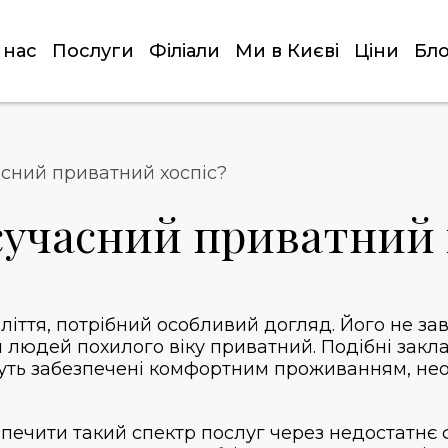
 нас
Послуги
Філіали
Ми в Києві
Ціни
Бло
асний приватний хоспіс?
сучасний приватний 
ліття, потрібний особливий догляд. Його не за
 людей похилого віку
приватний. Подібні закла
удуть забезпечені комфортним проживанням, н
зпечити такий спектр послуг через недостатнє