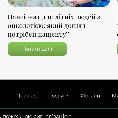
Пансіонат для літніх людей з
онкологією: який догляд
потрібен пацієнту?
Читати далі
Про нас
Послуги
Філіали
Ми
типожежною сигналізацією