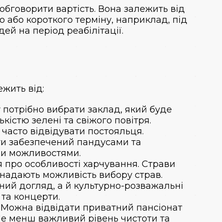
обговорити вартість. Вона залежить від
 або короткого терміну, наприклад, під
ей на період реабілітації.
ежить від:
 потрібно вибрати заклад, який буде
кістю зелені та свіжого повітря.
 часто відвідувати постояльця.
ти забезпечений пандусами та
ми можливостями.
я про особливості харчування. Страви
 надають можливість вибору страв.
чний догляд, а й культурно-розважальні
 та концерти.
в. Можна відвідати приватний пансіонат
 Не менш важливий рівень чистоти та