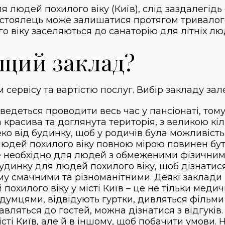
людей похилого віку (Київ), слід заздалегідь 
Постоялець може залишатися протягом тривалого
го віку заселяються до санаторію для літніх люд
ащий заклад?
 сервісу та вартістю послуг. Вибір закладу зал
ведеться проводити весь час у пансіонаті, тому
расива та доглянута територія, з великою кіль
ко від будинку, щоб у родичів була можливість
людей похилого віку повною мірою повинен бу
 необхідно для людей з обмеженими фізични
будинку для людей похилого віку, щоб дізнатис
му смачними та різноманітними. Деякі заклади
охилого віку у місті Київ – це не тільки меди
одумцями, відвідують гуртки, дивляться фільми
тавляться до гостей, можна дізнатися з відгукі
істі Київ, але й в іншому, щоб побачити умови.