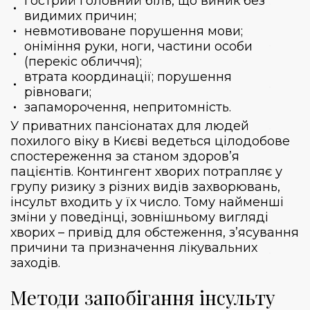
гострий головний біль, що виник без
видимих причин;
невмотивоване порушення мови;
оніміння руки, ноги, частини особи
(перекіс обличчя);
втрата координації; порушення
рівноваги;
запаморочення, непритомність.
У приватних пансіонатах для людей
похилого віку в Києві ведеться цілодобове
спостереження за станом здоров’я
пацієнтів. Контингент хворих потрапляє у
групу ризику з різних видів захворювань,
інсульт входить у їх число. Тому найменші
зміни у поведінці, зовнішньому вигляді
хворих – привід для обстеження, з’ясування
причини та призначення лікувальних
заходів.
Методи запобігання інсульту