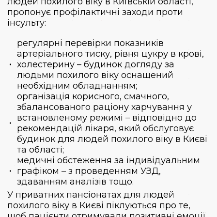
людей похилого віку
в Київській області,
пропонує профілактичні заходи проти
інсульту:
регулярні перевірки показників
артеріального тиску, рівня цукру в крові,
холестерину – будинок догляду за
людьми похилого віку оснащений
необхідним обладнанням;
організація корисного, смачного,
збалансованого раціону харчування у
встановленому режимі – відповідно до
рекомендацій лікаря, який обслуговує
будинок для людей похилого віку в Києві
та області;
медичні обстеження за індивідуальним
графіком – з проведенням УЗД,
здаванням аналізів тощо.
У приватних пансіонатах для людей
похилого віку в Києві піклуються про те,
щоб пацієнти отримували позитивні емоції.