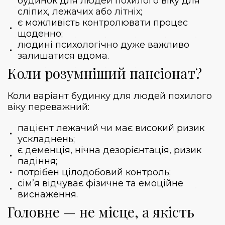
будинок для людей похилого віку для
сліпих, лежачих або літніх;
є можливість контролювати процес
щоденно;
людині психологічно дуже важливо
залишатися вдома.
Коли розумніший пансіонат?
Коли варіант будинку для людей похилого
віку переважний:
пацієнт лежачий чи має високий ризик
ускладнень;
є деменція, нічна дезорієнтація, ризик
падіння;
потрібен цілодобовий контроль;
сім’я відчуває фізичне та емоційне
виснаження.
Головне — не місце, а якість