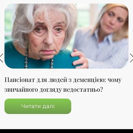
Пансіонат для людей з деменцією: чому
П
звичайного догляду недостатньо?
я
Читати далі