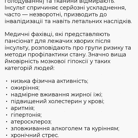
голодування) та тканини відмирають.
Інсульт спричиняє серйозні ускладнення,
часто — незворотні, призводить до
інвалідизації та навіть летальних наслідків.
Медичні фахівці, які представляють
пансіонат для лежачих хворих після
інсульту, розповідають про групи ризику та
методи профілактики стану. Значно вища
ймовірність мозкової гіпоксії у таких
категорій людей:
низька фізична активність;
ожиріння;
надмірне вживання жирної їжі;
підвищений холестерин у крові;
аритмія;
гіпертонія;
атеросклероз;
зловживання алкоголем та курінням;
хронічний стрес.