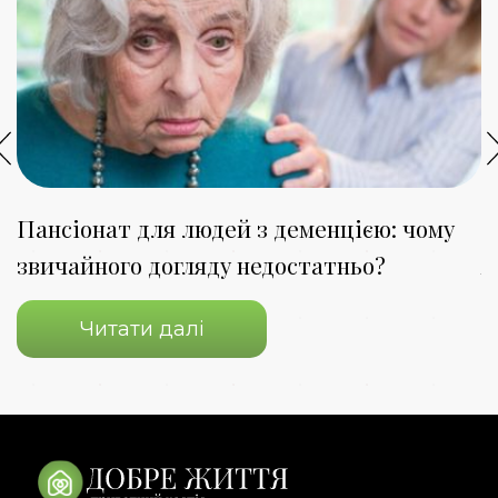
Пансіонат для людей з деменцією: чому
П
звичайного догляду недостатньо?
я
Читати далі